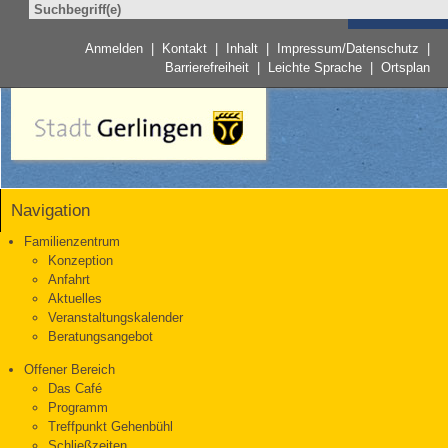
Anmelden
|
Kontakt
|
Inhalt
|
Impressum/Datenschutz
|
Barrierefreiheit
|
Leichte Sprache
|
Ortsplan
Navigation
Familienzentrum
Konzeption
Anfahrt
Aktuelles
Veranstaltungskalender
Beratungsangebot
Offener Bereich
Das Café
Programm
Treffpunkt Gehenbühl
Schließzeiten